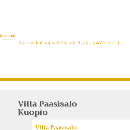
Rantatuuli.fi
Lomamökit ja huoneistot
Saariselkä
Saariselkä
Saariselkä
Kuopio
Vuokatti
Villa Paasisalo
Kuopio
Villa Paasisalo