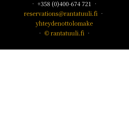
• +358 (0)400-674 721 •
reservations@rantatuuli.fi
•
yhteydenottolomake
•
© rantatuuli.fi
•